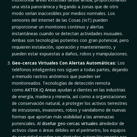
una vista panorámica y llegando a zonas que de otro
modo serían inaccesibles por medios normales. Los
sensores del Internet de las Cosas (IoT) pueden
proporcionar un monitoreo continuo y alertas
instantáneas cuando se detectan actividades inusuales.
Ambas son tecnologías potentes con gran potencial, pero
requieren instalación, operación y mantenimiento, y
pueden estar expuestas a daños, robos y manipulaciones.
Geo-cercas Virtuales Con Alertas Automáticas:
Los
teléfonos inteligentes nos siguen a todas partes, dejando
a menudo rastros anónimos que pueden ser
monitoreados. Tecnologías de detección remota
como
AKTEK iQ Areas
ayudan a clientes en las industrias
de energía, madera y minería, así como a organizaciones
de conservación natural, a proteger los activos terrestres
de intrusiones, invasiones, robos y vandalismo de nuevas
formas que aportan más visibilidad a las amenazas
potenciales. Al
diseñar geo-cercas virtuales
alrededor de
activos clave o áreas débiles en el perímetro, los equipos
de seguridad pueden ser alertados automáticamente por