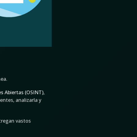
nea.
es Abiertas (OSINT)
,
entes, analizarla y
ntregan vastos