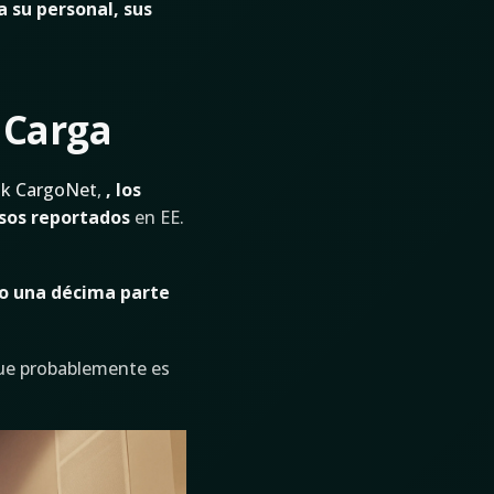
 su personal, sus
 Carga
sk CargoNet
,
, los
asos reportados
en EE.
lo una décima parte
que probablemente es