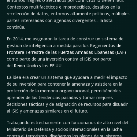
entornos frágiles o afectados por conflictos lo tienen fácil.
Contextos multifacéticos e impredecibles, desafíos en la
recolección de datos, entornos altamente políticos, múltiples
partes interesadas con agendas divergentes... la lista
continúa.
En 2014, me asignaron la tarea de construir un sistema de
gestión de inteligencia a medida para los
Regimientos de
Frontera Terrestre de las Fuerzas Armadas Libanesas (LAF)
como parte de una inversión contra el ISIS por parte
del
Reino Unido
y los
EE.UU.
.
La idea era crear un sistema que ayudara a medir el impacto
de su inversión para contener la amenaza y asistiera en la
protección de la memoria organizacional, permitiéndoles
aprender de las tendencias pasadas y tomar mejores
decisiones tácticas y de asignación de recursos para disuadir
al ISIS y amenazas similares en el futuro.
Trabajando estrechamente con funcionarios de alto nivel del
Ministerio de Defensa y socios internacionales en la lucha
contra el terrorismo, diseñamos los planos de su sistema